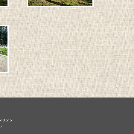
610 615
cz